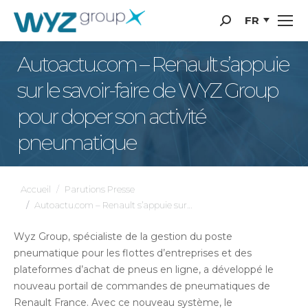
Panneau de gestion des cookies
FR
Recherche
:
Autoactu.com – Renault s’appuie
sur le savoir-faire de WYZ Group
pour doper son activité
pneumatique
Vous êtes ici :
Accueil
Parutions Presse
Autoactu.com – Renault s’appuie sur…
Wyz Group, spécialiste de la gestion du poste
pneumatique pour les flottes d’entreprises et des
plateformes d’achat de pneus en ligne, a développé le
nouveau portail de commandes de pneumatiques de
Renault France. Avec ce nouveau système, le