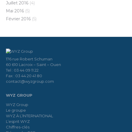
Juillet 2016
(4)
Mai 2016
(5)
Février 2016
(5)
176 rue Robert Schuman
60 610 Lacroix – Saint – Ouen
Tel : 03 44 09 11 22
Fax : 03 44 20 41 80
contact@wyzgroup.com
WYZ GROUP
WYZ Group
Le groupe
WYZ À L’INTERNATIONAL
L’esprit WYZ
Chiffres-clés