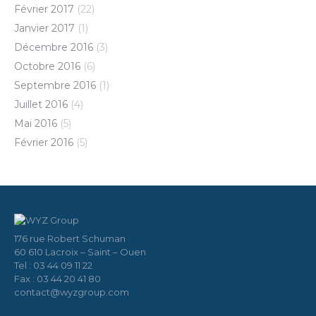
Février 2017
(22)
Janvier 2017
(1)
Décembre 2016
(3)
Octobre 2016
(6)
Septembre 2016
(1)
Juillet 2016
(4)
Mai 2016
(5)
Février 2016
(5)
176 rue Robert Schuman
60 610 Lacroix – Saint – Ouen
Tel : 03 44 09 11 22
Fax : 03 44 20 41 80
contact@wyzgroup.com