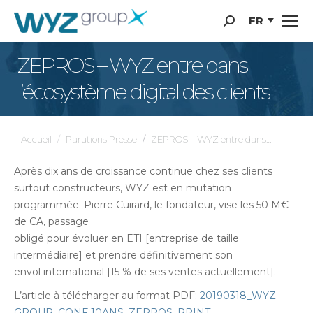
Panneau de gestion des cookies
FR
Recherche
:
ZEPROS – WYZ entre dans
l’écosystème digital des clients
Vous êtes ici :
Accueil
Parutions Presse
ZEPROS – WYZ entre dans…
Après dix ans de croissance continue chez ses clients
surtout constructeurs, WYZ est en mutation
programmée. Pierre Cuirard, le fondateur, vise les 50 M€
de CA, passage
obligé pour évoluer en ETI [entreprise de taille
intermédiaire] et prendre définitivement son
envol international [15 % de ses ventes actuellement].
L’article à télécharger au format PDF:
20190318_WYZ
GROUP_CONF 10ANS_ZEPROS_PRINT