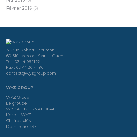
Mai 2016
(5)
Février 2016
(5)
176 rue Robert Schuman
60 610 Lacroix – Saint – Ouen
Tel : 03 44 09 11 22
Fax : 03 44 20 41 80
contact@wyzgroup.com
WYZ GROUP
WYZ Group
Le groupe
WYZ À L’INTERNATIONAL
L’esprit WYZ
Chiffres-clés
Démarche RSE