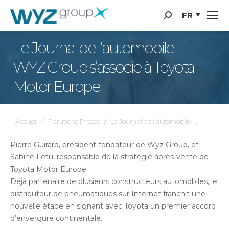
Panneau de gestion des cookies
FR
Recherche
:
Le Journal de l’automobile –
WYZ Group s’associe à Toyota
Motor Europe
Vous êtes ici :
Accueil
Parutions Presse
Le Journal de l’automobile –…
Pierre Guirard, président-fondateur de Wyz Group, et
Sabine Fétu, responsable de la stratégie après-vente de
Toyota Motor Europe.
Déjà partenaire de plusieurs constructeurs automobiles, le
distributeur de pneumatiques sur Internet franchit une
nouvelle étape en signant avec Toyota un premier accord
d’envergure continentale.