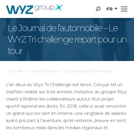
Panneau de gestion des cookies
FR
Recherche
:
Le Journal de l’automobile – Le
WYZ Tri challenge repart pour un
tour
Vous êtes ici :
Accueil
Parutions Presse
Le Journal de l’automobile –…
L’an deux du Wyz Tri Challenge est lancé. Conçue tel un
triathlon réalisé sur trois années, l’initiative du groupe Wyz
visant à fédérer les collaborateurs autour d’un projet
sportif reprend ses droits. En 2018, celle-ci avait rencontré
un grand succès tant en interne, une vingtaine de salariés
ayant pris part à l’aventure, qu’en externe, preuve en sont
les nombreux relais dans les médias régionaux et